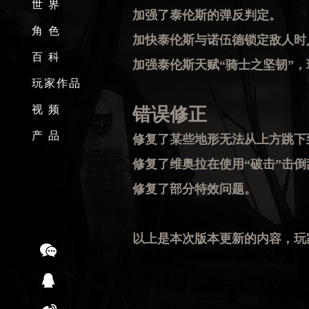
世 界
加强了泰伦斯的弹反判定。
角 色
加快泰伦斯与诺伍德锁定敌人时
百 科
加强泰伦斯天赋“骑士之坚韧”
玩家作品
视 频
错误修正
产 品
修复了某些地形无法从上方跳下
修复了维奥拉在使用“破击”击
修复了部分特效问题。
以上是本次版本更新的内容，玩家可