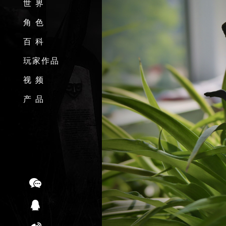
世 界
角 色
百 科
玩家作品
视 频
产 品