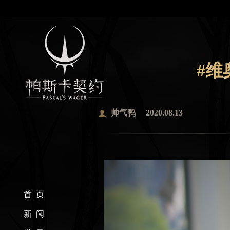
#维
帅气鸭
2020.08.13
首 页
新 闻