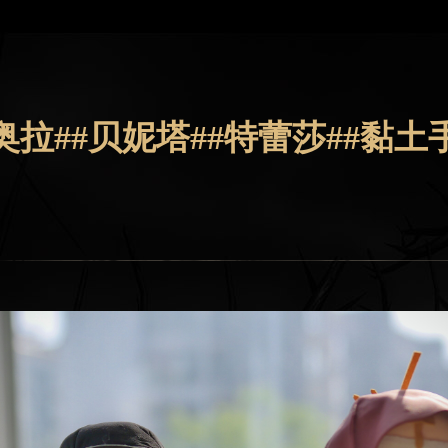
奥拉##贝妮塔##特蕾莎##黏土